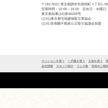
〒182-0022
東京都調布市国領町３丁目1-3
営業時間：10:00～18:00
定休日：水曜日
東京都知事(10)第48269号
(公社)東京都宅地建物取引業協会
(公社)首都圏不動産公正取引協議会加盟
マンションを買う
一戸建を買う
土地を買う
会社情報
スタッフ紹介
リンク集
売却のご相