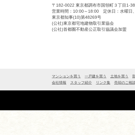
〒182-0022
東京都調布市国領町３丁目1-3
営業時間：10:00～18:00
定休日：水曜日
東京都知事(10)第48269号
(公社)東京都宅地建物取引業協会
(公社)首都圏不動産公正取引協議会加盟
マンションを買う
一戸建を買う
土地を買う
会社情報
スタッフ紹介
リンク集
売却のご相