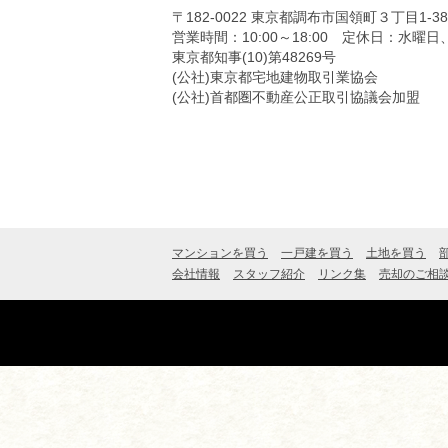
〒182-0022
東京都調布市国領町３丁目1-3
営業時間：10:00～18:00
定休日：水曜日
東京都知事(10)第48269号
(公社)東京都宅地建物取引業協会
(公社)首都圏不動産公正取引協議会加盟
マンションを買う
一戸建を買う
土地を買う
会社情報
スタッフ紹介
リンク集
売却のご相