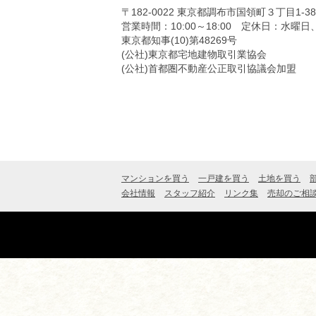
〒182-0022
東京都調布市国領町３丁目1-3
営業時間：10:00～18:00
定休日：水曜日
東京都知事(10)第48269号
(公社)東京都宅地建物取引業協会
(公社)首都圏不動産公正取引協議会加盟
マンションを買う
一戸建を買う
土地を買う
会社情報
スタッフ紹介
リンク集
売却のご相