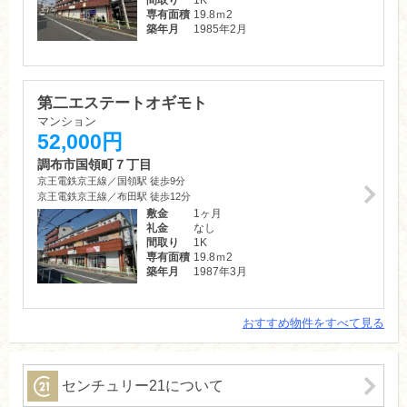
専有面積
19.8ｍ
2
築年月
1985年2月
第二エステートオギモト
マンション
52,000円
調布市国領町７丁目
京王電鉄京王線／国領駅 徒歩9分
京王電鉄京王線／布田駅 徒歩12分
敷金
1ヶ月
礼金
なし
間取り
1K
専有面積
19.8ｍ
2
築年月
1987年3月
おすすめ物件をすべて見る
第二エステートオギモト
マンション
52,000円
センチュリー21について
調布市国領町７丁目