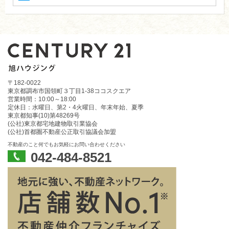
スカイパレスＭ３
アパート
60,000円
調布市国領町５丁目
京王電鉄京王線／国領駅 徒歩7分
京王電鉄京王線／布田駅 徒歩5分
敷金
1ヶ月
礼金
1ヶ月
〒182-0022
間取り
1R
東京都調布市国領町３丁目1-38ココスクエア
専有面積
18.6ｍ
2
営業時間：10:00～18:00
築年月
1993年3月
定休日：水曜日、第2・4火曜日、年末年始、夏季
東京都知事(10)第48269号
(公社)東京都宅地建物取引業協会
(公社)首都圏不動産公正取引協議会加盟
パレス富士
不動産のこと何でもお気軽にお問い合わせください
042-484-8521
アパート
62,000円
調布市国領町６丁目
京王電鉄京王線／国領駅 徒歩8分
京王電鉄京王線／布田駅 徒歩9分
敷金
1ヶ月
礼金
1ヶ月
間取り
1R