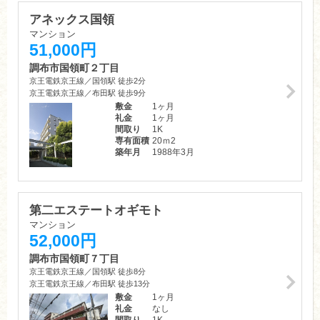
アネックス国領
マンション
51,000円
調布市国領町２丁目
京王電鉄京王線／国領駅 徒歩2分
京王電鉄京王線／布田駅 徒歩9分
敷金
1ヶ月
礼金
1ヶ月
間取り
1K
専有面積
20ｍ
2
築年月
1988年3月
第二エステートオギモト
マンション
52,000円
調布市国領町７丁目
京王電鉄京王線／国領駅 徒歩8分
京王電鉄京王線／布田駅 徒歩13分
敷金
1ヶ月
礼金
なし
間取り
1K