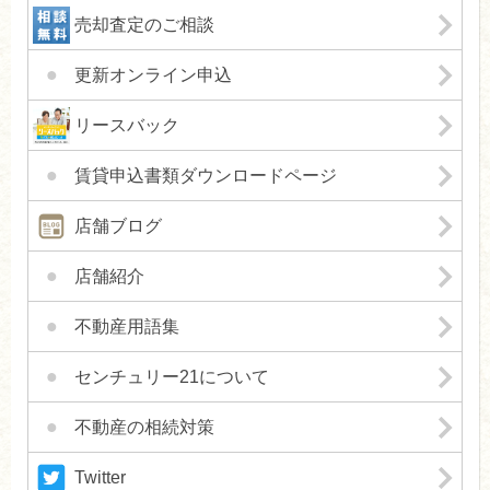
京王電鉄京王線／国領駅 徒歩9分
売却査定のご相談
京王電鉄京王線／布田駅 徒歩12分
敷金
1ヶ月
更新オンライン申込
礼金
なし
間取り
1K
専有面積
19.8ｍ
2
リースバック
築年月
1987年3月
賃貸申込書類ダウンロードページ
センチュリーセピア
店舗ブログ
アパート
53,000円
店舗紹介
調布市佐須町１丁目
京王電鉄京王線／布田駅 徒歩18分
不動産用語集
京王電鉄京王線／調布駅 徒歩21分
敷金
なし
礼金
なし
センチュリー21について
間取り
1R
専有面積
14.87ｍ
2
築年月
1992年3月
不動産の相続対策
Twitter