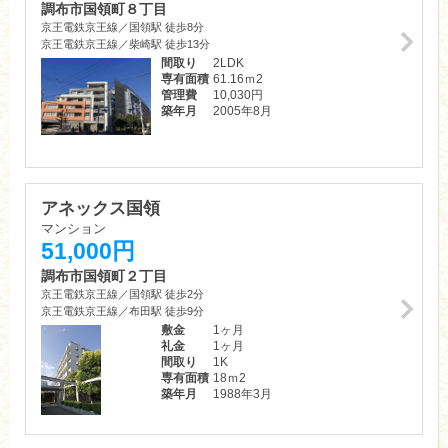
調布市国領町８丁目
京王電鉄京王線／国領駅 徒歩8分
京王電鉄京王線／柴崎駅 徒歩13分
間取り
2LDK
専有面積
61.16ｍ
2
管理費
10,030円
築年月
2005年8月
アネックス国領
マンション
51,000円
調布市国領町２丁目
京王電鉄京王線／国領駅 徒歩2分
京王電鉄京王線／布田駅 徒歩9分
敷金
1ヶ月
礼金
1ヶ月
間取り
1K
専有面積
18ｍ
2
築年月
1988年3月