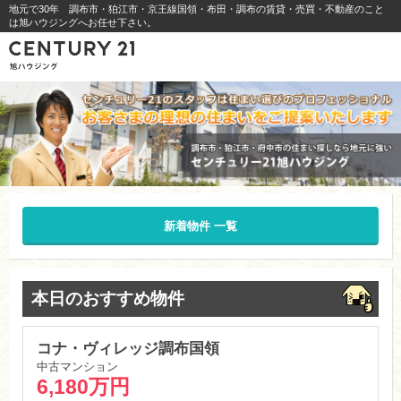
地元で30年 調布市・狛江市・京王線国領・布田・調布の賃貸・売買・不動産のこと
は旭ハウジングへお任せ下さい。
新着物件 一覧
本日のおすすめ物件
コナ・ヴィレッジ調布国領
中古マンション
6,180万円